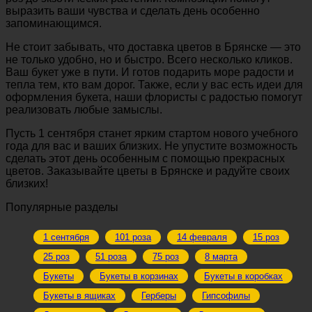
выразить ваши чувства и сделать день особенно
запоминающимся.
Не стоит забывать, что доставка цветов в Брянске — это
не только удобно, но и быстро. Всего несколько кликов.
Ваш букет уже в пути. И готов подарить море радости и
тепла тем, кто вам дорог. Также, если у вас есть идеи для
оформления букета, наши флористы с радостью помогут
реализовать любые замыслы.
Пусть 1 сентября станет ярким стартом нового учебного
года для вас и ваших близких. Не упустите возможность
сделать этот день особенным с помощью прекрасных
цветов. Заказывайте цветы в Брянске и радуйте своих
близких!
Популярные разделы
1 сентября
101 роза
14 февраля
15 роз
25 роз
51 роза
75 роз
8 марта
Букеты
Букеты в корзинах
Букеты в коробках
Букеты в ящиках
Герберы
Гипсофилы