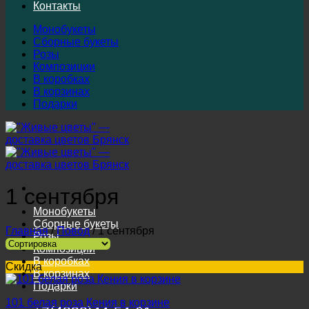
Контакты
Монобукеты
Сборные букеты
Розы
Композиции
В коробках
В корзинах
Подарки
1 сентября
Монобукеты
Сборные букеты
Главная
/
Повод
/
1 сентября
Розы
Композиции
В коробках
Скидка
В корзинах
Подарки
101 белая роза Кения в корзине