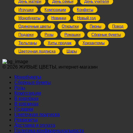
День матери
День семьи
День учителя
Игрушки
Композиции
Конфеты
Монобукеты
Новинки
Новый год
Одиночные цветы
Открытки
Пионы
Повод
Подарки
Розы
Ромашки
Сборные букеты
Тюльпаны
Хиты продаж
Хризантемы
Цветочная подписка
Шары
© 2026 ЖИВЫЕ ЦВЕТЫ, интернет-магазин
Монобукеты
Сборные букеты
Розы
Композиции
В коробках
В корзинах
Подарки
Цветочная подписка
Реквизиты
Доставка и оплата
Политика конфиденциальности