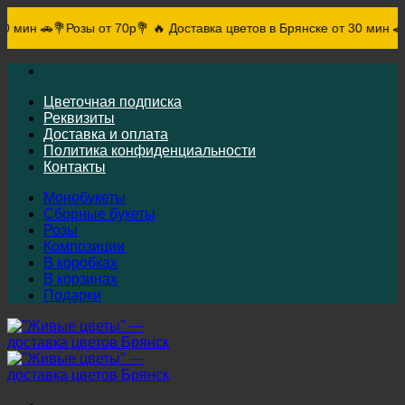
70р💐 🔥 Доставка цветов в Брянске от 30 мин 🚗
💐Розы от 70р💐 🔥
Skip
to
content
Цветочная подписка
Реквизиты
Доставка и оплата
Политика конфиденциальности
Контакты
Монобукеты
Сборные букеты
Розы
Композиции
В коробках
В корзинах
Подарки