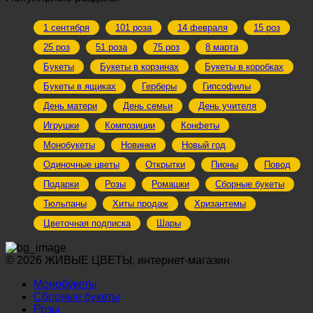
46
435 ₽.
950 ₽.
1 сентября
101 роза
14 февраля
15 роз
25 роз
51 роза
75 роз
8 марта
Букеты
Букеты в корзинах
Букеты в коробках
Букеты в ящиках
Герберы
Гипсофилы
День матери
День семьи
День учителя
Игрушки
Композиции
Конфеты
Монобукеты
Новинки
Новый год
Одиночные цветы
Открытки
Пионы
Повод
Подарки
Розы
Ромашки
Сборные букеты
Тюльпаны
Хиты продаж
Хризантемы
Цветочная подписка
Шары
© 2026 ЖИВЫЕ ЦВЕТЫ, интернет-магазин
Монобукеты
Сборные букеты
Розы