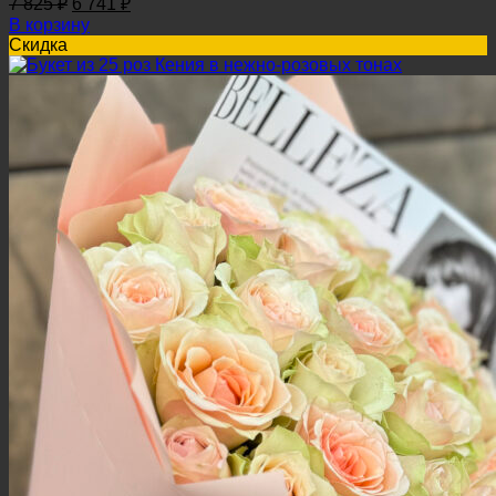
7 825
₽
6 741
₽
цена
цена:
В корзину
составляла
6
Скидка
7
741 ₽.
825 ₽.