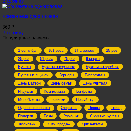
В корзину
Хризантема одноголовая
369
₽
В корзину
Популярные разделы
1 сентября
101 роза
14 февраля
15 роз
25 роз
51 роза
75 роз
8 марта
Букеты
Букеты в корзинах
Букеты в коробках
Букеты в ящиках
Герберы
Гипсофилы
День матери
День семьи
День учителя
Игрушки
Композиции
Конфеты
Монобукеты
Новинки
Новый год
Одиночные цветы
Открытки
Пионы
Повод
Подарки
Розы
Ромашки
Сборные букеты
Тюльпаны
Хиты продаж
Хризантемы