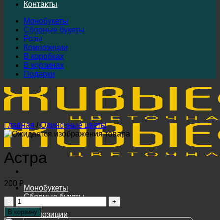
Контакты
Монобукеты
Сборные букеты
Розы
Композиции
В коробках
В корзинах
Подарки
Главная
/
Одиночные цветы
Астра
200
₽
Монобукеты
Сборные букеты
Количество
Розы
товара
В корзину
Композиции
Астра