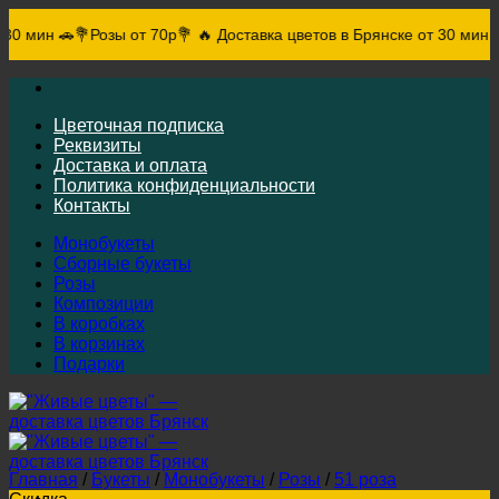
н 🚗
💐Розы от 70р💐 🔥 Доставка цветов в Брянске от 30 мин 🚗
💐Ро
Skip
to
content
Цветочная подписка
Реквизиты
Доставка и оплата
Политика конфиденциальности
Контакты
Монобукеты
Сборные букеты
Розы
Композиции
В коробках
В корзинах
Подарки
Главная
/
Букеты
/
Монобукеты
/
Розы
/
51 роза