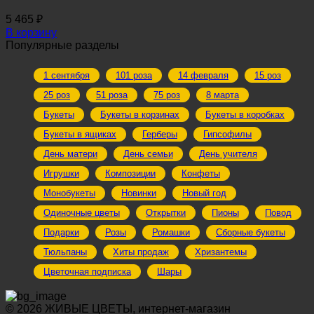
5 465
₽
В корзину
Популярные разделы
1 сентября
101 роза
14 февраля
15 роз
25 роз
51 роза
75 роз
8 марта
Букеты
Букеты в корзинах
Букеты в коробках
Букеты в ящиках
Герберы
Гипсофилы
День матери
День семьи
День учителя
Игрушки
Композиции
Конфеты
Монобукеты
Новинки
Новый год
Одиночные цветы
Открытки
Пионы
Повод
Подарки
Розы
Ромашки
Сборные букеты
Тюльпаны
Хиты продаж
Хризантемы
Цветочная подписка
Шары
© 2026 ЖИВЫЕ ЦВЕТЫ, интернет-магазин