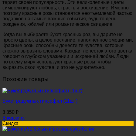
теряет своей популярности. Эти великолепные цветы
символизируют любовь, страсть и восхищение. Именно
поэтому красные розы становятся неотъемлемой частью
подарков на самые важные события, будь то день
рождения, юбилей или романтическое свидание.
Когда вы выбираете букет красных роз, вы дарите не
просто цветы, а целое послание, наполненное эмоциями.
Красные розы способны донести те чувства, которые
сложно выразить словами. Каждая лепесток этого цветка
говорит о глубоком уважении и искренней любви. Люди
по всему миру используют красные розы, чтобы
выразить свои чувства, и это не удивительно.
Похожие товары
Букет радужных гипсофил (11шт)
3 350
₽
В корзину
Скидка