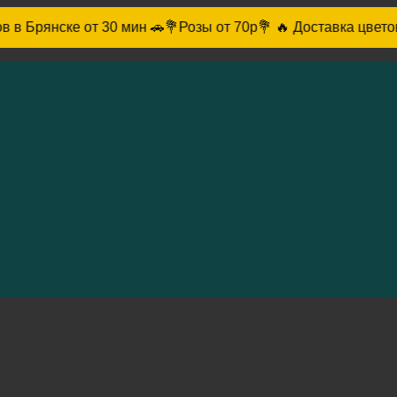
 мин 🚗
💐Розы от 70р💐 🔥 Доставка цветов в Брянске от 30 