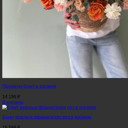
Премиум-букет в корзине
14 196
₽
В корзину
Букет красных французских роз в корзине
15 586
₽