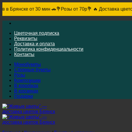
0 мин 🚗
💐Розы от 70р💐 🔥 Доставка цветов в Брянске от 30
Skip
to
content
Цветочная подписка
Реквизиты
Доставка и оплата
Политика конфиденциальности
Контакты
Монобукеты
Сборные букеты
Розы
Композиции
В коробках
В корзинах
Подарки