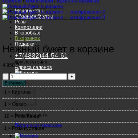
Главная
/
Композиции
/
Букеты в корзинах
Монобукеты
Сборные букеты
Розы
Композиции
В коробках
В корзинах
Подарки
Нежный букет в корзине
+7(4832)44-54-61
круглосуточно
4 958
₽
Адреса салонов
Количество
Корзина
товара
В корзину
Нежный
1 × Корзина
букет
в
корзине
1 × Оазис
Корзина пуста.
10 × Роза Кения
Вернуться в магазин
1 × Роза кустовая