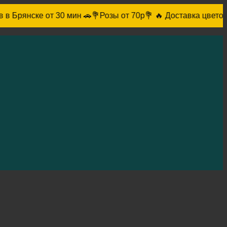
мин 🚗
💐Розы от 70р💐 🔥 Доставка цветов в Брянске от 30 