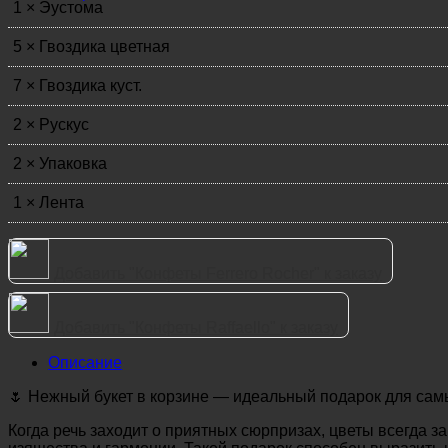
1 × Эустома
5 × Гвоздика цветная
7 × Гвоздика куст.
2 × Рускус
2 × Упаковка
1 × Лента
Добавить "Конфеты Ferrero Rocher" к заказу
Добавить "Конфеты Raffaello" к заказу
Описание
🌷 Нежный букет в корзине — идеальный подарок для самы
Когда речь заходит о приятных сюрпризах, цветы всегда з