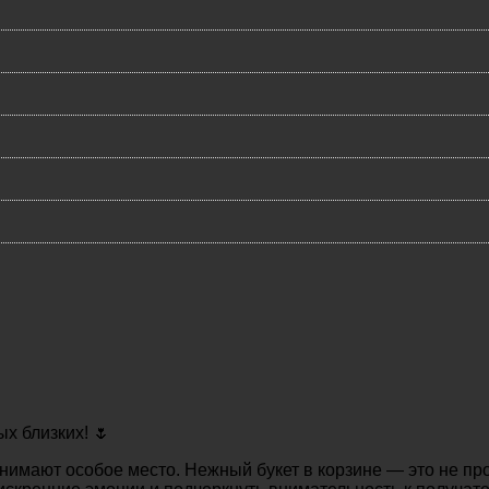
х близких! 🌷
анимают особое место. Нежный букет в корзине — это не пр