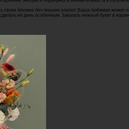
искренние эмоции и подчеркнуть внимательность к получат
ть своих близких без лишних хлопот. Ваша любимая может н
сделать её день особенным. Заказать нежный букет в корзи