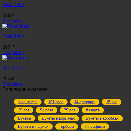
Роза 70см
319
₽
В корзину
Роза 60см
289
₽
В корзину
Маттиола
200
₽
В корзину
Популярные разделы
1 сентября
101 роза
14 февраля
15 роз
25 роз
51 роза
75 роз
8 марта
Букеты
Букеты в корзинах
Букеты в коробках
Букеты в ящиках
Герберы
Гипсофилы