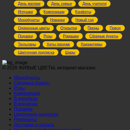
День матери
День семьи
День учителя
Игрушки
Композиции
Конфеты
Монобукеты
Новинки
Новый год
Одиночные цветы
Открытки
Пионы
Повод
Подарки
Розы
Ромашки
Сборные букеты
Тюльпаны
Хиты продаж
Хризантемы
Цветочная подписка
Шары
© 2026 ЖИВЫЕ ЦВЕТЫ, интернет-магазин
Монобукеты
Сборные букеты
Розы
Композиции
В коробках
В корзинах
Подарки
Цветочная подписка
Реквизиты
Доставка и оплата
Политика конфиденциальности