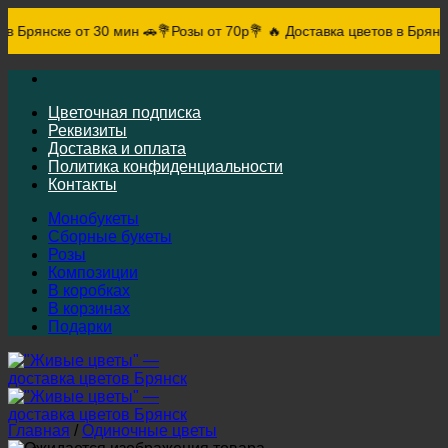
 Брянске от 30 мин 🚗
💐Розы от 70р💐 🔥 Доставка цветов в Брянске
Skip
to
content
Цветочная подписка
Реквизиты
Доставка и оплата
Политика конфиденциальности
Контакты
Монобукеты
Сборные букеты
Розы
Композиции
В коробках
В корзинах
Подарки
Главная
/
Одиночные цветы