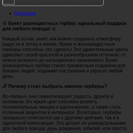
Добавить "Конфеты Raffaello" к заказу
Описание
🌼
Букет разноцветных гербер: идеальный подарок
для любого повода!
🌼
Каждый из нас знает, как важно создавать атмосферу
радости и тепла в жизни. Яркие и жизнерадостные
герберы способны это сделать! Эти удивительные цветы
удивляют своей красотой и разнообразием оттенков: от
нежно-розового до насыщенного оранжевого. Букет
разноцветных гербер станет прекрасным подарком для
близких людей, поднимет настроение и украсит любой
день.
🌈
Почему стоит выбрать именно герберы?
Во-первых, они символизируют радость, дружбу и
оптимизм. Их яркий цвет способен вселять
положительные эмоции и вдохновение, а также стать
отличным акцентом в интерьере. Во-вторых, герберы
прекрасно сочетаются как с другими цветами, так и в
одиночной композиции. Это делает их универсальными
для любого повода: день рождения, юбилей, или просто