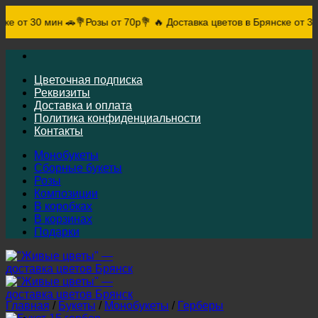
 30 мин 🚗
💐Розы от 70р💐 🔥 Доставка цветов в Брянске от 30 мин 
Skip
to
content
Цветочная подписка
Реквизиты
Доставка и оплата
Политика конфиденциальности
Контакты
Монобукеты
Сборные букеты
Розы
Композиции
В коробках
В корзинах
Подарки
Главная
/
Букеты
/
Монобукеты
/
Герберы