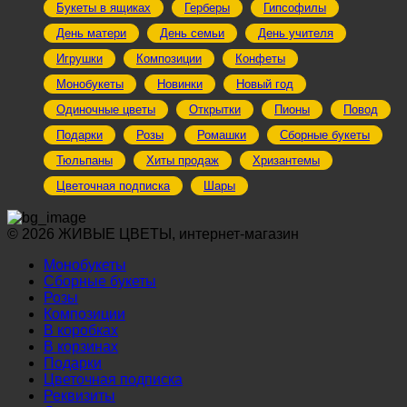
Букеты в ящиках
Герберы
Гипсофилы
День матери
День семьи
День учителя
Игрушки
Композиции
Конфеты
Монобукеты
Новинки
Новый год
Одиночные цветы
Открытки
Пионы
Повод
Подарки
Розы
Ромашки
Сборные букеты
Тюльпаны
Хиты продаж
Хризантемы
Цветочная подписка
Шары
© 2026 ЖИВЫЕ ЦВЕТЫ, интернет-магазин
Монобукеты
Сборные букеты
Розы
Композиции
В коробках
В корзинах
Подарки
Цветочная подписка
Реквизиты