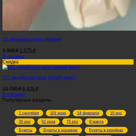
25 оранжевых роз (Кения)
Первоначальная
Текущая
2 900
₽
2 575
₽
цена
цена:
В корзину
составляла
2
Скидка
2
575 ₽.
900 ₽.
101 кенийская роза (яркий микс)
Первоначальная
Текущая
10 700
₽
6 426
₽
цена
цена:
В корзину
составляла
6
Популярные разделы
10
426 ₽.
700 ₽.
1 сентября
101 роза
14 февраля
15 роз
25 роз
51 роза
75 роз
8 марта
Букеты
Букеты в корзинах
Букеты в коробках