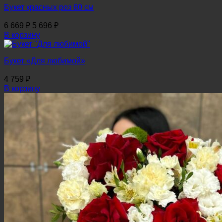
Букет красных роз 60 см
Первоначальная
Текущая
6 669
₽
5 696
₽
цена
цена:
В корзину
составляла
5
6
696 ₽.
Букет «Для любимой»
669 ₽.
4 759
₽
В корзину