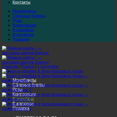
Контакты
Монобукеты
Сборные букеты
Розы
Композиции
В коробках
В корзинах
Подарки
Главная
/
Повод
/
1 сентября
Монобукеты
Сборные букеты
Розы
Композиции
В коробках
В корзинах
Подарки