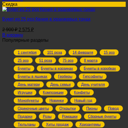
Скидка
Букет из 25 роз Кения в оранжевых тонах
Первоначальная
Текущая
2 900
₽
2 575
₽
цена
цена:
В корзину
составляла
2
Популярные разделы
2
575 ₽.
900 ₽.
1 сентября
101 роза
14 февраля
15 роз
25 роз
51 роза
75 роз
8 марта
Букеты
Букеты в корзинах
Букеты в коробках
Букеты в ящиках
Герберы
Гипсофилы
День матери
День семьи
День учителя
Игрушки
Композиции
Конфеты
Монобукеты
Новинки
Новый год
Одиночные цветы
Открытки
Пионы
Повод
Подарки
Розы
Ромашки
Сборные букеты
Тюльпаны
Хиты продаж
Хризантемы