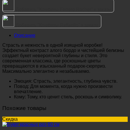
Добавить "Конфеты Ferrero Rocher" к заказу
Добавить "Конфеты Raffaello" к заказу
Описание
Страсть и нежность в одной изящной коробке!
Эффектный контраст алого бордо и чистейшей белизны
создает букет невероятной глубины и стиля. Это
современная классика, где роскошные цветы
превращаются в изысканный подарок-сюрприз.
Максимально элегантно и незабываемо.
Эмоция: Страсть, элегантность, глубина чувств.
Повод: Для момента, когда нужно произвести
впечатление.
Кому: Тому, кто ценит стиль, роскошь и символику.
Похожие товары
Скидка