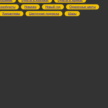
корзинах
Букеты в коробках
Букеты в ящиках
онобукеты
Новинки
Новый год
Одиночные цветы
Хризантемы
Цветочная подписка
Шары