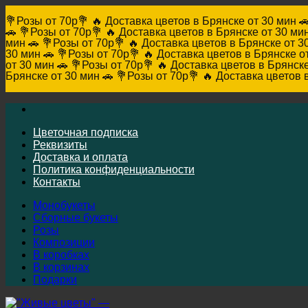
💐Розы от 70р💐 🔥 Доставка цветов в Брянске от 30 мин 
🚗
💐Розы от 70р💐 🔥 Доставка цветов в Брянске от 30 мин
мин 🚗
💐Розы от 70р💐 🔥 Доставка цветов в Брянске от 3
30 мин 🚗
💐Розы от 70р💐 🔥 Доставка цветов в Брянске о
от 30 мин 🚗
💐Розы от 70р💐 🔥 Доставка цветов в Брянске
Брянске от 30 мин 🚗
💐Розы от 70р💐 🔥 Доставка цветов 
Skip
to
content
Цветочная подписка
Реквизиты
Доставка и оплата
Политика конфиденциальности
Контакты
Монобукеты
Сборные букеты
Розы
Композиции
В коробках
В корзинах
Подарки