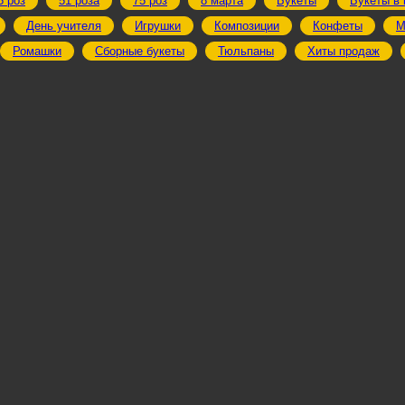
5 роз
51 роза
75 роз
8 марта
Букеты
Букеты в 
День учителя
Игрушки
Композиции
Конфеты
М
Ромашки
Сборные букеты
Тюльпаны
Хиты продаж