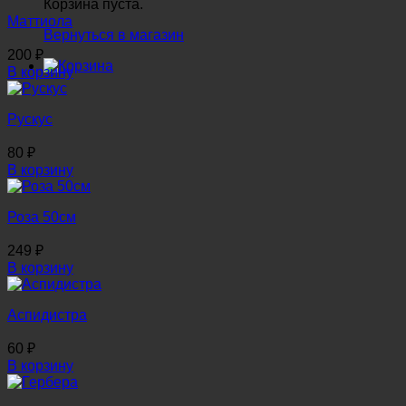
Корзина пуста.
Маттиола
Вернуться в магазин
200
₽
В корзину
Рускус
80
₽
В корзину
Роза 50см
249
₽
В корзину
Аспидистра
60
₽
В корзину