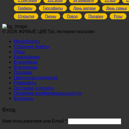
1 сентября
101 роза
14 февраля
15 роз
2
Герберы
Гипсофилы
День матери
День семьи
Открытки
Пионы
Повод
Подарки
Розы
© 2026 ЖИВЫЕ ЦВЕТЫ, интернет-магазин
Монобукеты
Сборные букеты
Розы
Композиции
В коробках
В корзинах
Подарки
Цветочная подписка
Реквизиты
Доставка и оплата
Политика конфиденциальности
Контакты
Вход
Обязательно
Имя пользователя или Email
*