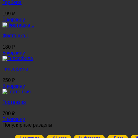
Гербера
199
₽
В корзину
Фисташка L
180
₽
В корзину
Гипсофила
250
₽
В корзину
Гортензия
700
₽
В корзину
Популярные разделы