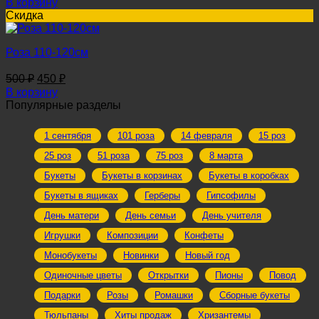
В корзину
Скидка
Роза 110-120см
Первоначальная
Текущая
500
₽
450
₽
цена
цена:
В корзину
составляла
450 ₽.
Популярные разделы
500 ₽.
1 сентября
101 роза
14 февраля
15 роз
25 роз
51 роза
75 роз
8 марта
Букеты
Букеты в корзинах
Букеты в коробках
Букеты в ящиках
Герберы
Гипсофилы
День матери
День семьи
День учителя
Игрушки
Композиции
Конфеты
Монобукеты
Новинки
Новый год
Одиночные цветы
Открытки
Пионы
Повод
Подарки
Розы
Ромашки
Сборные букеты
Тюльпаны
Хиты продаж
Хризантемы