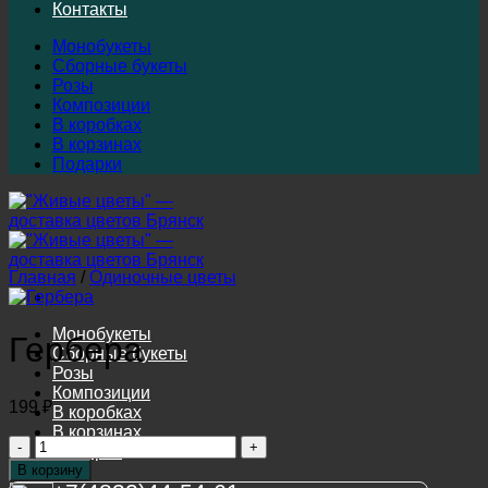
Контакты
Монобукеты
Сборные букеты
Розы
Композиции
В коробках
В корзинах
Подарки
Главная
/
Одиночные цветы
Монобукеты
Гербера
Сборные букеты
Розы
Композиции
199
₽
В коробках
В корзинах
Количество
Подарки
товара
В корзину
Гербера