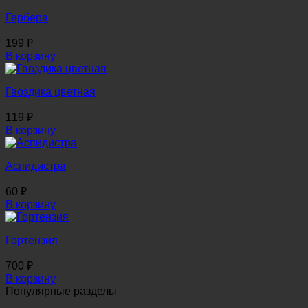
Гербера
199
₽
В корзину
Гвоздика цветная
119
₽
В корзину
Аспидистра
60
₽
В корзину
Гортензия
700
₽
В корзину
Популярные разделы