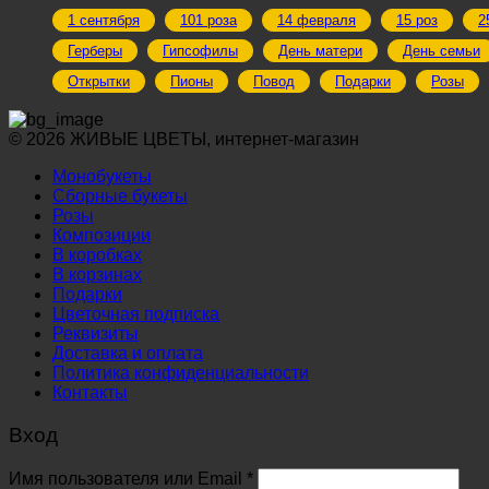
1 сентября
101 роза
14 февраля
15 роз
2
Герберы
Гипсофилы
День матери
День семьи
Открытки
Пионы
Повод
Подарки
Розы
© 2026 ЖИВЫЕ ЦВЕТЫ, интернет-магазин
Монобукеты
Сборные букеты
Розы
Композиции
В коробках
В корзинах
Подарки
Цветочная подписка
Реквизиты
Доставка и оплата
Политика конфиденциальности
Контакты
Вход
Обязательно
Имя пользователя или Email
*