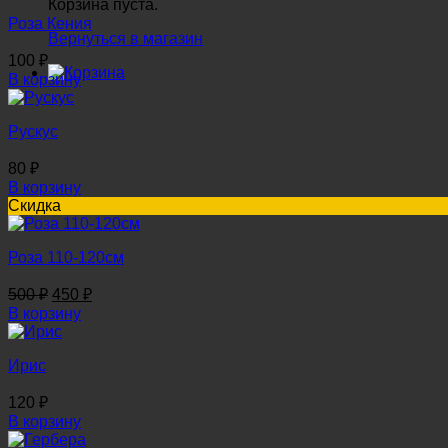
Корзина пуста.
Роза Кения
Вернуться в магазин
100
₽
В корзину
Рускус
80
₽
В корзину
Скидка
Роза 110-120см
Первоначальная
Текущая
500
₽
450
₽
цена
цена:
В корзину
составляла
450 ₽.
500 ₽.
Ирис
120
₽
В корзину