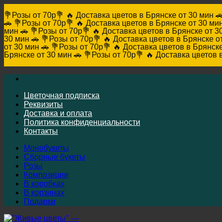
💐Розы от 70р💐 🔥 Доставка цветов в Брянске от 30 мин 
🚗
💐Розы от 70р💐 🔥 Доставка цветов в Брянске от 30 мин
мин 🚗
💐Розы от 70р💐 🔥 Доставка цветов в Брянске от 3
30 мин 🚗
💐Розы от 70р💐 🔥 Доставка цветов в Брянске о
от 30 мин 🚗
💐Розы от 70р💐 🔥 Доставка цветов в Брянске
Брянске от 30 мин 🚗
💐Розы от 70р💐 🔥 Доставка цветов 
Skip
to
content
Цветочная подписка
Реквизиты
Доставка и оплата
Политика конфиденциальности
Контакты
Монобукеты
Сборные букеты
Розы
Композиции
В коробках
В корзинах
Подарки