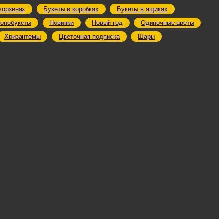
корзинах
Букеты в коробках
Букеты в ящиках
онобукеты
Новинки
Новый год
Одиночные цветы
Хризантемы
Цветочная подписка
Шары