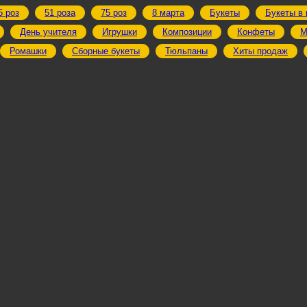
5 роз
51 роза
75 роз
8 марта
Букеты
Букеты в 
День учителя
Игрушки
Композиции
Конфеты
М
Ромашки
Сборные букеты
Тюльпаны
Хиты продаж