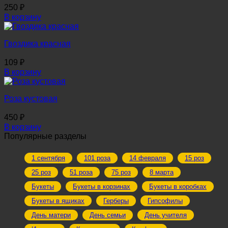
250
₽
В корзину
Гвоздика красная
109
₽
В корзину
Роза кустовая
450
₽
В корзину
Популярные разделы
1 сентября
101 роза
14 февраля
15 роз
25 роз
51 роза
75 роз
8 марта
Букеты
Букеты в корзинах
Букеты в коробках
Букеты в ящиках
Герберы
Гипсофилы
День матери
День семьи
День учителя