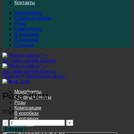
Контакты
Монобукеты
Сборные букеты
Розы
Композиции
В коробках
В корзинах
Подарки
Главная
/
Одиночные цветы
Монобукеты
Роза 70см
Сборные букеты
Розы
Композиции
319
₽
В коробках
В корзинах
Количество
Подарки
товара
В корзину
Роза