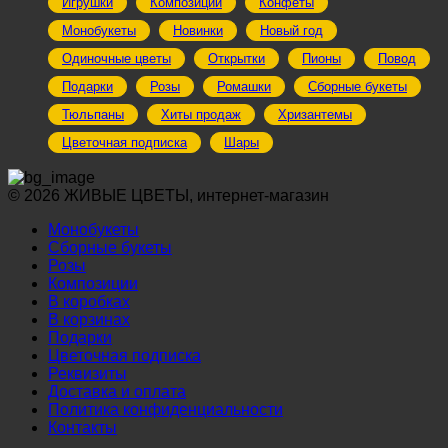
Игрушки
Композиции
Конфеты
Монобукеты
Новинки
Новый год
Одиночные цветы
Открытки
Пионы
Повод
Подарки
Розы
Ромашки
Сборные букеты
Тюльпаны
Хиты продаж
Хризантемы
Цветочная подписка
Шары
© 2026 ЖИВЫЕ ЦВЕТЫ, интернет-магазин
Монобукеты
Сборные букеты
Розы
Композиции
В коробках
В корзинах
Подарки
Цветочная подписка
Реквизиты
Доставка и оплата
Политика конфиденциальности
Контакты