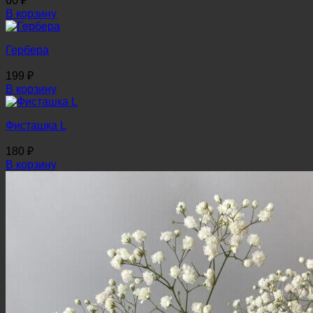
60
₽
В корзину
Гербера
199
₽
В корзину
Фисташка L
180
₽
В корзину