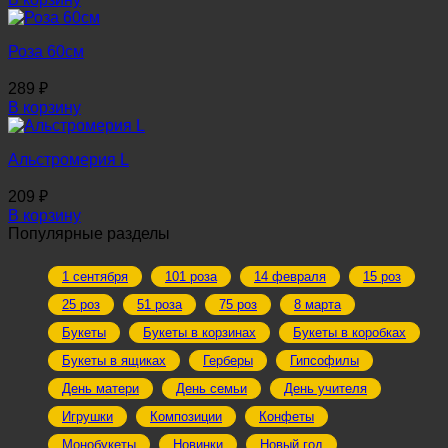
Роза 60см
289
₽
В корзину
Альстромерия L
209
₽
В корзину
Популярные разделы
1 сентября
101 роза
14 февраля
15 роз
25 роз
51 роза
75 роз
8 марта
Букеты
Букеты в корзинах
Букеты в коробках
Букеты в ящиках
Герберы
Гипсофилы
День матери
День семьи
День учителя
Игрушки
Композиции
Конфеты
Монобукеты
Новинки
Новый год