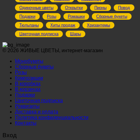
Одиночные цветы
Открытки
Пионы
Повод
Подарки
Розы
Ромашки
Сборные букеты
Тюльпаны
Хиты продаж
Хризантемы
Цветочная подписка
Шары
© 2026 ЖИВЫЕ ЦВЕТЫ, интернет-магазин
Монобукеты
Сборные букеты
Розы
Композиции
В коробках
В корзинах
Подарки
Цветочная подписка
Реквизиты
Доставка и оплата
Политика конфиденциальности
Контакты
Вход