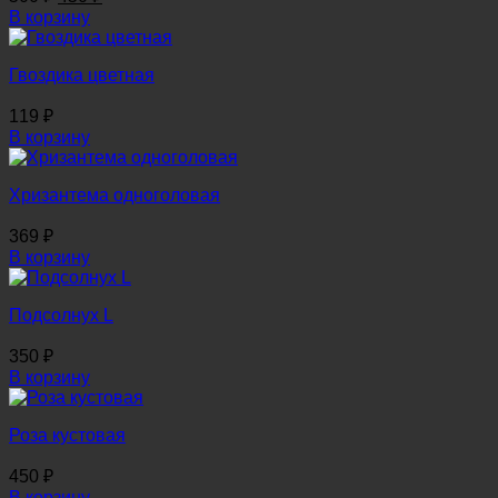
цена
цена:
В корзину
составляла
450 ₽.
500 ₽.
Гвоздика цветная
119
₽
В корзину
Хризантема одноголовая
369
₽
В корзину
Подсолнух L
350
₽
В корзину
Роза кустовая
450
₽
В корзину