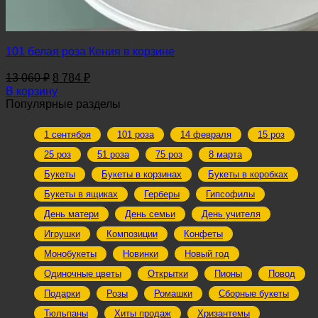
101 белая роза Кения в корзине
Первоначальная
Текущая
13 060
₽
8 784
₽
цена
цена:
В корзину
составляла
8
Популярные разделы
13
784 ₽.
060 ₽.
1 сентября
101 роза
14 февраля
15 роз
25 роз
51 роза
75 роз
8 марта
Букеты
Букеты в корзинах
Букеты в коробках
Букеты в ящиках
Герберы
Гипсофилы
День матери
День семьи
День учителя
Игрушки
Композиции
Конфеты
Монобукеты
Новинки
Новый год
Одиночные цветы
Открытки
Пионы
Повод
Подарки
Розы
Ромашки
Сборные букеты
Тюльпаны
Хиты продаж
Хризантемы