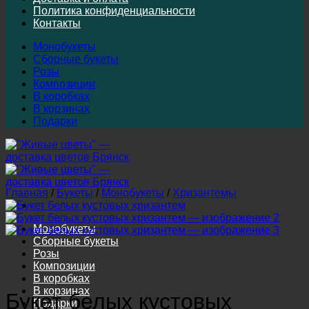
Политика конфиденциальности
Контакты
Монобукеты
Сборные букеты
Розы
Композиции
В коробках
В корзинах
Подарки
Главная
/
Букеты
/
Монобукеты
/
Хризантемы
Монобукеты
Сборные букеты
Розы
Композиции
В коробках
В корзинах
Букет белых кустовых
Подарки