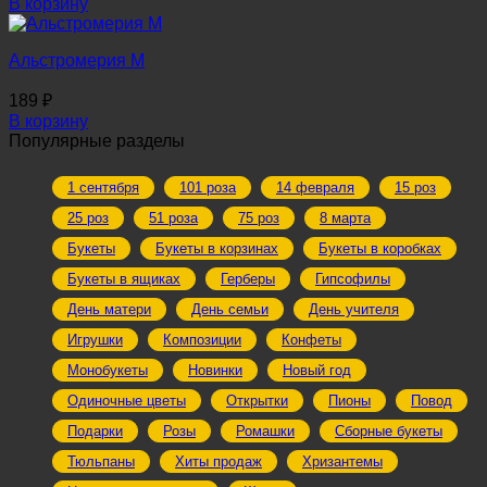
В корзину
Альстромерия M
189
₽
В корзину
Популярные разделы
1 сентября
101 роза
14 февраля
15 роз
25 роз
51 роза
75 роз
8 марта
Букеты
Букеты в корзинах
Букеты в коробках
Букеты в ящиках
Герберы
Гипсофилы
День матери
День семьи
День учителя
Игрушки
Композиции
Конфеты
Монобукеты
Новинки
Новый год
Одиночные цветы
Открытки
Пионы
Повод
Подарки
Розы
Ромашки
Сборные букеты
Тюльпаны
Хиты продаж
Хризантемы