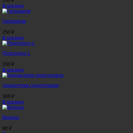
100
₽
В корзину
Гиперикум
250
₽
В корзину
Подсолнух L
350
₽
В корзину
Хризантема одноголовая
369
₽
В корзину
Верона
80
₽