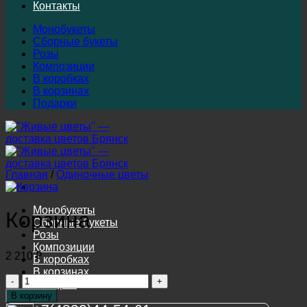
Контакты
Монобукеты
Сборные букеты
Розы
Композиции
В коробках
В корзинах
Подарки
Главная
/
Одиночные цветы
Монобукеты
Корзина
Сборные букеты
Розы
Композиции
2 210
₽
В коробках
В корзинах
Количество
Подарки
товара
В корзину
Корзина