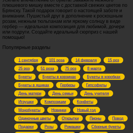
плюшевого мишку вместе с доставкой свежих цветов по
Брянску. Такой подарок говорит о настоящей заботе и
внимании. Пушистый друг в дополнение к роскошным
розам, нежным тюльпанам или яркому солнцу в виде
гербер — идеальная композиция для любимой, дочери
или подруги. Создайте идеальный сюрприз с нашей
помощью!
Популярные разделы
1 сентября
101 роза
14 февраля
15 роз
25 роз
51 роза
75 роз
8 марта
Букеты
Букеты в корзинах
Букеты в коробках
Букеты в ящиках
Герберы
Гипсофилы
День матери
День семьи
День учителя
Игрушки
Композиции
Конфеты
Монобукеты
Новинки
Новый год
Одиночные цветы
Открытки
Пионы
Повод
Подарки
Розы
Ромашки
Сборные букеты