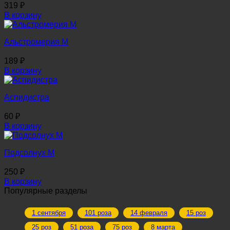
319
₽
В корзину
Альстромерия M
189
₽
В корзину
Аспидистра
60
₽
В корзину
Подсолнух М
250
₽
В корзину
Популярные разделы
1 сентября
101 роза
14 февраля
15 роз
25 роз
51 роза
75 роз
8 марта