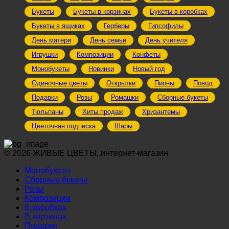
Букеты
Букеты в корзинах
Букеты в коробках
Букеты в ящиках
Герберы
Гипсофилы
День матери
День семьи
День учителя
Игрушки
Композиции
Конфеты
Монобукеты
Новинки
Новый год
Одиночные цветы
Открытки
Пионы
Повод
Подарки
Розы
Ромашки
Сборные букеты
Тюльпаны
Хиты продаж
Хризантемы
Цветочная подписка
Шары
© 2026 ЖИВЫЕ ЦВЕТЫ, интернет-магазин
Монобукеты
Сборные букеты
Розы
Композиции
В коробках
В корзинах
Подарки