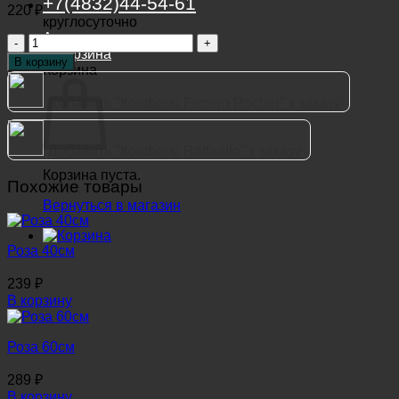
+7(4832)44-54-61
220
₽
круглосуточно
Адреса салонов
Количество
товара
В корзину
Корзина
Оазис
Добавить "Конфеты Ferrero Rocher" к заказу
Добавить "Конфеты Raffaello" к заказу
Корзина пуста.
Похожие товары
Вернуться в магазин
Роза 40см
239
₽
В корзину
Роза 60см
289
₽
В корзину