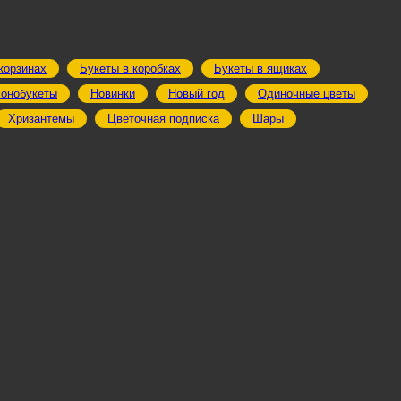
корзинах
Букеты в коробках
Букеты в ящиках
онобукеты
Новинки
Новый год
Одиночные цветы
Хризантемы
Цветочная подписка
Шары