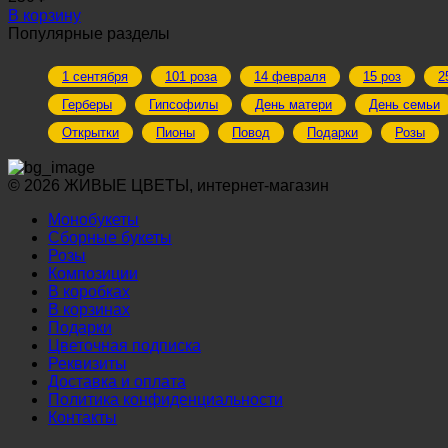
В корзину
Популярные разделы
1 сентября
101 роза
14 февраля
15 роз
2
Герберы
Гипсофилы
День матери
День семьи
Открытки
Пионы
Повод
Подарки
Розы
© 2026 ЖИВЫЕ ЦВЕТЫ, интернет-магазин
Монобукеты
Сборные букеты
Розы
Композиции
В коробках
В корзинах
Подарки
Цветочная подписка
Реквизиты
Доставка и оплата
Политика конфиденциальности
Контакты