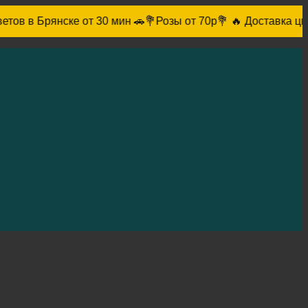
нске от 30 мин 🚗
💐Розы от 70р💐 🔥 Доставка цветов в Бря