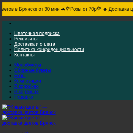
рянске от 30 мин 🚗
💐Розы от 70р💐 🔥 Доставка цветов в Бр
Skip
to
content
Цветочная подписка
Реквизиты
Доставка и оплата
Политика конфиденциальности
Контакты
Монобукеты
Сборные букеты
Розы
Композиции
В коробках
В корзинах
Подарки