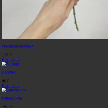
Гвоздика цветная
119
₽
В корзину
Верона
80
₽
В корзину
Гипсофила
250
₽