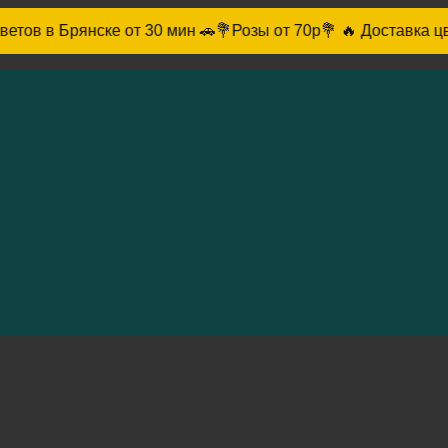
янске от 30 мин 🚗
💐Розы от 70р💐 🔥 Доставка цветов в Бря