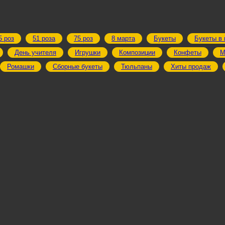
5 роз
51 роза
75 роз
8 марта
Букеты
Букеты в 
День учителя
Игрушки
Композиции
Конфеты
М
Ромашки
Сборные букеты
Тюльпаны
Хиты продаж