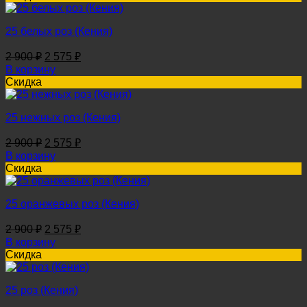
25 белых роз (Кения)
Первоначальная
Текущая
2 900
₽
2 575
₽
цена
цена:
В корзину
составляла
2
Скидка
2
575 ₽.
900 ₽.
25 нежных роз (Кения)
Первоначальная
Текущая
2 900
₽
2 575
₽
цена
цена:
В корзину
составляла
2
Скидка
2
575 ₽.
900 ₽.
25 оранжевых роз (Кения)
Первоначальная
Текущая
2 900
₽
2 575
₽
цена
цена:
В корзину
составляла
2
Скидка
2
575 ₽.
900 ₽.
25 роз (Кения)