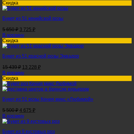
составляла
3
Скидка
5
725 ₽.
650 ₽.
Букет из 51 кенийской розы
Первоначальная
Текущая
5 650
₽
3 725
₽
цена
цена:
В корзину
составляла
3
Скидка
5
725 ₽.
650 ₽.
Букет из 51 красной розы Эквадор
Первоначальная
Текущая
15 439
₽
13 228
₽
цена
цена:
В корзину
составляла
13
Скидка
15
228 ₽.
439 ₽.
Букет из 51 розы Кения микс «Любимой»
Первоначальная
Текущая
5 500
₽
4 675
₽
цена
цена:
В корзину
составляла
4
5
675 ₽.
Букет из 9 кустовых роз
500 ₽.